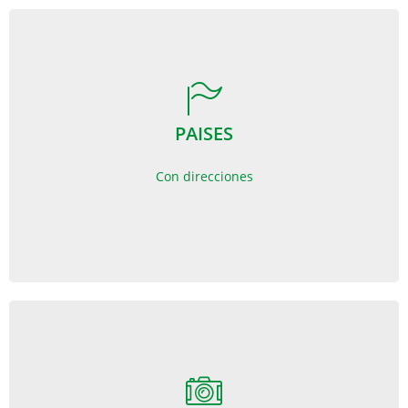
PAISES
PAISES
Con direcciones
Con direcciones