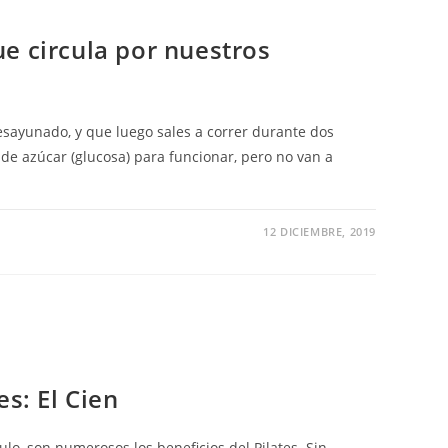
e circula por nuestros
ayunado, y que luego sales a correr durante dos
de azúcar (glucosa) para funcionar, pero no van a
12 DICIEMBRE, 2019
es: El Cien
lo, son numerosos los beneficios del Pilates. Sin