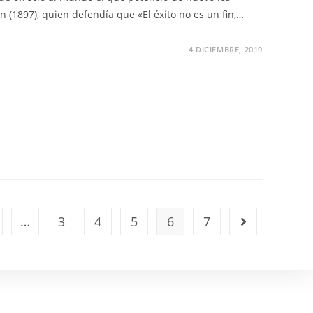
n (1897), quien defendía que «El éxito no es un fin,…
4 DICIEMBRE, 2019
…
3
4
5
6
7