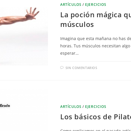
ARTÍCULOS
/
EJERCICIOS
La poción mágica qu
músculos
Imagina que esta mañana no has des
horas. Tus músculos necesitan algo 
esperar…
SIN COMENTARIOS
ARTÍCULOS
/
EJERCICIOS
Los básicos de Pilat
Como explicamos en el pasado artícu